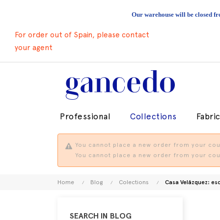
Our warehouse will be closed fr
For order out of Spain, please contact
your agent
Professional
Collections
Fabri
You cannot place a new order from your coun
You cannot place a new order from your coun
Home
Blog
Colections
Casa Velázquez: es
SEARCH IN BLOG