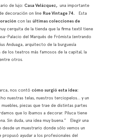
rio de lujo:
Casa Velázquez,
una importante
de decoración on line
Rue Vintage 74.
Esta
coración
con las
últimas colecciones de
uy cerquita de la tienda que la firma textil tiene
Casa-Palacio del Marqués de Frómista (entrando
elius Anduaga, arquitecto de la burguesía
s de los teatros más famosos de la capital, la
 entre otros.
marca, nos contó
cómo surgió esta idea:
ho nuestras telas, nuestros terciopelos… y un
uebles, piezas que trae de distintas partes
ordamos que lo íbamos a decorar. Piluca tiene
ona. Sin duda, una idea muy buena.” Elegir una
ndo desde un muestrario donde sólo vemos un
e propusó ayudar a los profesionales del