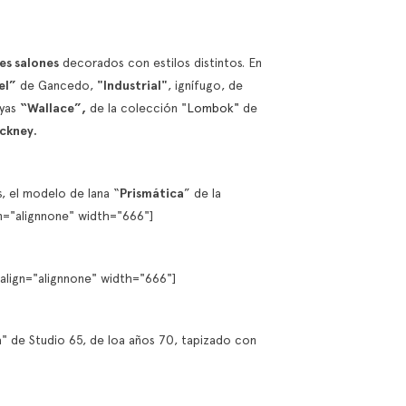
es salones
decorados con estilos distintos. En
el”
de Gancedo,
"Industrial"
, ignífugo, de
ayas
“Wallace”,
de la colección "
Lombok"
de
ckney.
, el modelo de lana “
Prismática
” de la
="alignnone" width="666"]
align="alignnone" width="666"]
a" de Studio 65, de loa años 70, tapizado con
rals, textures, and
Mixing Prints (and
O
nce: the formula
Getting It Right): The
t