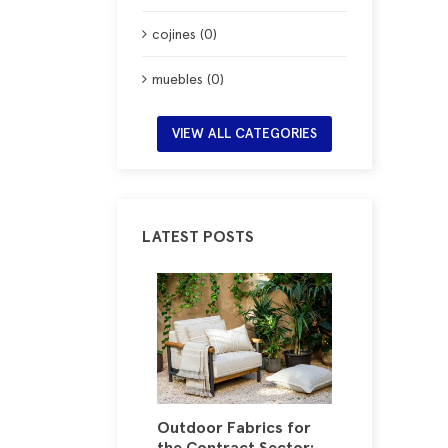
cojines (0)
muebles (0)
VIEW ALL CATEGORIES
LATEST POSTS
nts (and
Outdoor Fabrics for
The Fab
 Right): The
the Contract Sector:
Combin