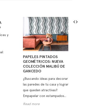
A
O
ices y
al:
PAPELES PINTADOS
INSPIRACIÓN
GEOMÉTRICOS: NUEVA
EN LA COLE
COLECCIÓN MALIBÚ DE
KIMONO DE 
GANCEDO
Japón está de 
¿Buscando ideas para decorar
Seguramente ha
las paredes de tu casa y lograr
hablar del wabi-
que queden atractivas?
japandi, dos te
Empapelar con estampados...
arrasan en...
Read more
Read more