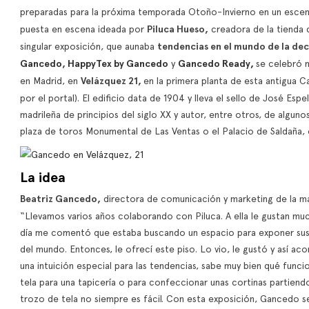
preparadas para la próxima temporada Otoño-Invierno en un escena
puesta en escena ideada por
Piluca Hueso,
creadora de la tienda 
singular exposición, que aunaba
tendencias en el mundo de la de
Gancedo
,
HappyTex by Gancedo
y
Gancedo Ready,
se celebró m
en Madrid, en
Velázquez 21,
en la primera planta de esta antigua 
por el portal). El edificio data de 1904 y lleva el sello de José Esp
madrileña de principios del siglo XX y autor, entre otros, de alguno
plaza de toros Monumental de Las Ventas o el Palacio de Saldaña,
La idea
Beatriz Gancedo,
directora de comunicación y marketing de la 
“Llevamos varios años colaborando con Piluca. A ella le gustan muc
día me comentó que estaba buscando un espacio para exponer sus m
del mundo. Entonces, le ofrecí este piso. Lo vio, le gustó y así ac
una intuición especial para las tendencias, sabe muy bien qué funci
tela para una tapicería o para confeccionar unas cortinas partie
trozo de tela no siempre es fácil. Con esta exposición, Gancedo s