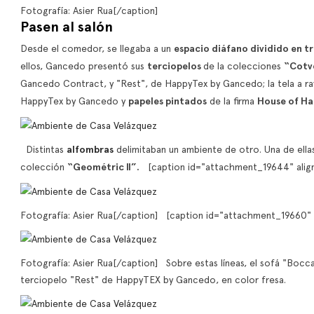
Fotografía: Asier Rua[/caption]
Pasen al salón
Desde el comedor, se llegaba a un
espacio diáfano dividido en tr
ellos, Gancedo presentó sus
terciopelos
de la colecciones
“Cotv
Gancedo Contract, y "Rest", de HappyTex by Gancedo; la tela a r
HappyTex by Gancedo y
papeles pintados
de la firma
House of Ha
Distintas
alfombras
delimitaban un ambiente de otro. Una de ellas
colección
“Geométric II”.
[caption id="attachment_19644" align
Fotografía: Asier Rua[/caption] [caption id="attachment_19660" 
Fotografía: Asier Rua[/caption] Sobre estas líneas, el sofá "Bocc
terciopelo "Rest" de HappyTEX by Gancedo, en color fresa.
ric
An escape to Tuscany
Neut
ations That
without ever leaving
bala