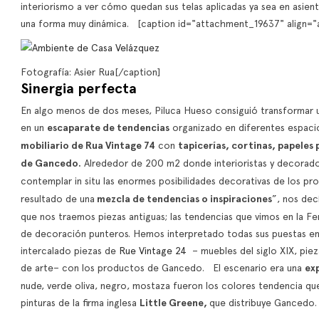
interiorismo a ver cómo quedan sus telas aplicadas ya sea en asient
una forma muy dinámica. [caption id="attachment_19637" align="
Fotografía: Asier Rua[/caption]
Sinergia perfecta
En algo menos de dos meses, Piluca Hueso consiguió transformar un
en un
escaparate de tendencias
organizado en diferentes espacio
mobiliario de Rua Vintage 74
con
tapicerías, cortinas, papeles 
de Gancedo.
Alrededor de 200 m2 donde interioristas y decorador
contemplar in situ las enormes posibilidades decorativas de los 
resultado de una
mezcla de tendencias o inspiraciones
”, nos decí
que nos traemos piezas antiguas; las tendencias que vimos en la Fer
de decoración punteros. Hemos interpretado todas sus puestas en 
intercalado piezas de
Rue Vintage 24
– muebles del siglo XIX, pie
de arte– con los productos de Gancedo. El escenario era una
exp
nude, verde oliva, negro, mostaza fueron los colores tendencia que
pinturas de la firma inglesa
Little Greene,
que distribuye Ganced