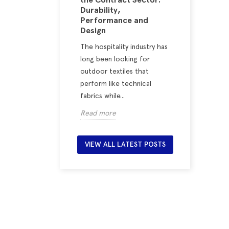
rick for a
Durability,
Make a
ersonality-
Performance and
Elegan
me
Design
Ten Ye
rasts, and
The hospitality industry has
Stripes,
 work
long been looking for
patterns,
together: the
outdoor textiles that
winning 
creating unique
perform like technical
green an
 of...
fabrics while...
four time
Read more
Read mo
VIEW ALL LATEST POSTS