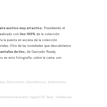
 never fails.
Ultimate Trick for a
D
Stylish, Personality-
P
rson’s new Sabu
Filled Home
D
es &amp; Ikats
Layers, contrasts, and
T
ction is the ultimate
fabrics that work
l
aire exótico muy atractivo.
Presidiendo el
le of how neutral
beautifully together: the
o
realizado con
lino 100%
de la colección
 can be reinvented...
formula for creating unique
p
ra la puesta en escena de la colección
 more
interiors, full of...
fa
teriales. Otra de las novedades que descubríamos
ntallas de lino,
de Gancedo Ready,
Read more
R
s en esta fotografía, sobre la cama, son
las
,
Decoracion
,
Geométricos
,
Interiorismo
,
International brand
,
HappyTEX
,
New
,
Tendencias