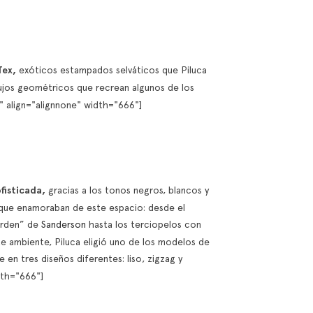
Tex,
exóticos estampados selváticos que Piluca
jos geométricos que recrean algunos de los
 align="alignnone" width="666"]
fisticada,
gracias a los tonos negros, blancos y
que enamoraban de este espacio: desde el
arden” de
Sanderson
hasta los terciopelos con
ste ambiente, Piluca eligió uno de los modelos de
 en tres diseños diferentes: liso, zigzag y
dth="666"]