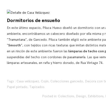
 Terrace Look
Madrid’s Velázquez
that
t Today… and
Street
Sande
ars from Now
Galán Sobrini Arquitectos
Strip
Dormitorios de ensueño
 geometric
has designed Casa Dimora,
colle
 florals, or the
En este último espacio, Piluca Hueso diseñó un dormitorio con un
the new corner by the
examp
combination of
ambiente, encontrábamos un cabecero diseñado por ella misma y 
textile brand: a concept
tones
d blue. We present
"
Tramuntana
", de Gancedo. Piluca también eligió este ambiente pa
inspired by...
Read
less formulas...
"
Smooth
", con tejidos con ricas texturas que imitan distintos ma
Read more
en un rincón de este ambiente fueron las
lámparas de techo con pa
re
suspendidas del techo con cordones de
pasamanería.
Las que vemo
lámparas artesanales, en rafia y hierro dorado, de Rua Vintage 74.
Tags :
Casa velázquez
,
Cojin
,
Colecciones gancedo
,
Decora con te
Papel pintado
,
Tapizados
Posted in:
Colections
,
Design
,
Exhibitions
,