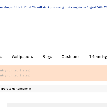
om August 10th to 23rd. We will start processing orders again on August 24th.
cs
Wallpapers
Rugs
Cushions
Trimmin
try (United States).
try (United States).
caparate de tendencias