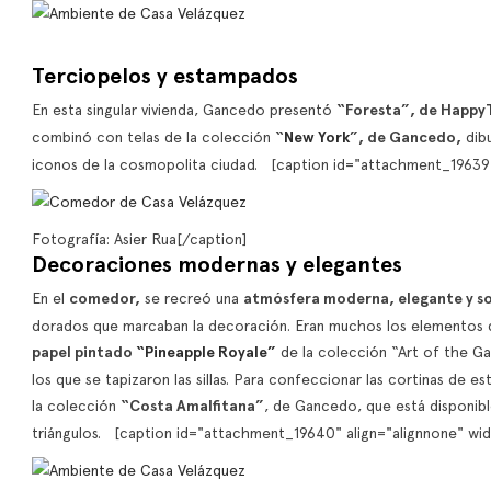
Terciopelos y estampados
En esta singular vivienda, Gancedo presentó
“Foresta”, de Happy
combinó con telas de la colección
“
New York
”, de Gancedo,
dibu
iconos de la cosmopolita ciudad. [caption id="attachment_19639"
Fotografía: Asier Rua[/caption]
Decoraciones modernas y elegantes
En el
comedor,
se recreó una
atmósfera moderna, elegante y so
dorados que marcaban la decoración. Eran muchos los elementos 
papel pintado
“Pineapple Royale”
de la colección “Art of the G
los que se tapizaron las sillas. Para confeccionar las cortinas de e
la colección
“Costa Amalfitana”
, de Gancedo, que está disponible
triángulos. [caption id="attachment_19640" align="alignnone" wi