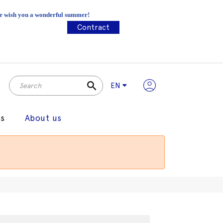
 We wish you a wonderful summer!
Contract
search
EN
gs
About us