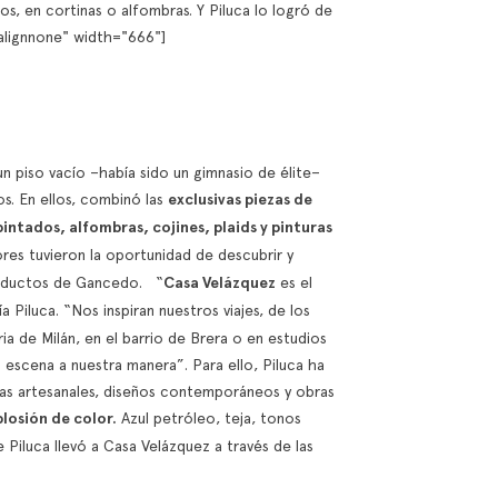
os, en cortinas o alfombras. Y Piluca lo logró de
alignnone" width="666"]
 piso vacío –había sido un gimnasio de élite–
s. En ellos, combinó las
exclusivas piezas de
pintados, alfombras, cojines, plaids y pinturas
es tuvieron la oportunidad de descubrir y
productos de Gancedo. “
Casa Velázquez
es el
a Piluca. “Nos inspiran nuestros viajes, de los
ia de Milán, en el barrio de Brera o en estudios
escena a nuestra manera”. Para ello, Piluca ha
zas artesanales, diseños contemporáneos y obras
losión de color.
Azul petróleo, teja, tonos
 Piluca llevó a Casa Velázquez a través de las
o.