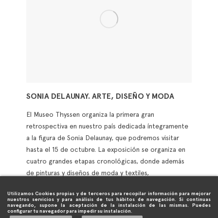
SONIA DELAUNAY. ARTE, DISEÑO Y MODA
El Museo Thyssen organiza la primera gran
retrospectiva en nuestro país dedicada íntegramente
a la figura de Sonia Delaunay, que podremos visitar
hasta el 15 de octubre. La exposición se organiza en
cuatro grandes etapas cronológicas, donde además
de pinturas y diseños de moda y textiles,
encontraremos sus innovadoras colaboraciones con
Utilizamos Cookies propias y de terceros para recopilar información para mejorar
poetas o escenógrafos. La muestra pone especial
nuestros servicios y para análisis de tus hábitos de navegación. Si continuas
navegando, supone la aceptación de la instalación de las mismas. Puedes
atención en el periodo en que la artista y su familia
configurar tu navegador para impedir su instalación.