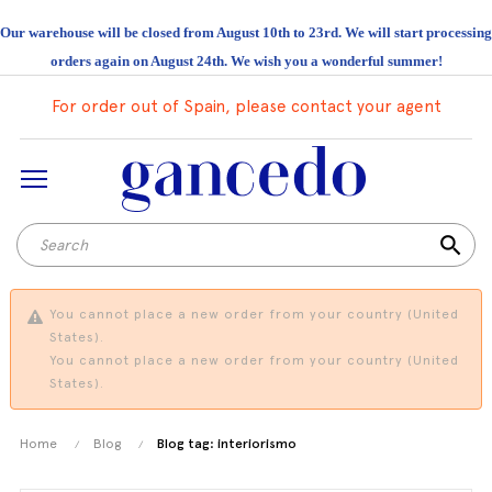
Our warehouse will be closed from August 10th to 23rd. We will start processing
orders again on August 24th. We wish you a wonderful summer!
For order out of Spain, please contact your agent
search
You cannot place a new order from your country (United
States).
You cannot place a new order from your country (United
States).
Home
Blog
Blog tag: interiorismo