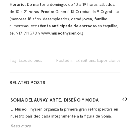
Horario:
De martes a domingo, de 10 a 19 horas; sábados,
de 10 a 21 horas.
Precio:
General 13 €; reducida 9 €; gratuita
(menores 18 años, desempleados, carné joven, familias
numerosas, etc.)
Venta anticipada de entradas
en taquillas,
tel. 917 911 370 y
www.museothyssen.org
Tag:
Exposiciones
Posted in:
Exhibitions
,
Exposiciones
RELATED POSTS
SONIA DELAUNAY. ARTE, DISEÑO Y MODA
El Museo Thyssen organiza la primera gran retrospectiva en
nuestro país dedicada íntegramente a la figura de Sonia...
Read more