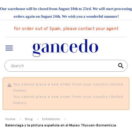
Our warehouse will be closed from August 10th to 23rd. We will start processing
orders again on August 24th. We wish you a wonderful summer!
For order out of Spain, please contact your agent
search
You cannot place a new order from your country (United
States).
You cannot place a new order from your country (United
States).
Home
Blog
Exhibitions
Balenciaga y la pintura española en el Museo Thyssen-Bornemisza