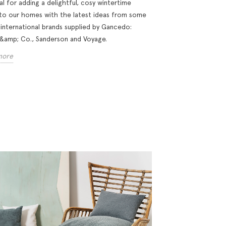
al for adding a delightful, cosy wintertime
to our homes with the latest ideas from some
 international brands supplied by Gancedo:
 &amp; Co., Sanderson and Voyage.
more
rals, textures, and
Mixing Prints (and
O
nce: the formula
Getting It Right): The
t