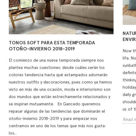
 Terrace Look
Madrid’s Velázquez
that
t Today… and
Street
Sande
ars from Now
Galán Sobrini Arquitectos
Strip
 geometric
has designed Casa Dimora,
colle
NATU
 florals, or the
the new corner by the
examp
ENVI
TONOS SOFT PARA ESTA TEMPORADA
combination of
textile brand: a concept
tones
OTOÑO-INVIERNO 2018-2019
d blue. We present
Now th
inspired by...
Read
less formulas...
life. N
El comienzo de una nueva temporada siempre nos
Read more
sunbat
re
plantea muchas cuestiones: desde cuáles serán los
definit
colores tendencia hasta qué estampados adornarán
thinki
nuestros outfits y decoraciones, pues como ya hemos
holiday
visto en más de una ocasión, moda e interiorismo son
daily g
dos mundos que están estrechamente relacionados y
shouldn
se inspiran mutuamente. En Gancedo queremos
us of t
repasar algunas de las tendencias que dominarán el
otoño-invierno 2018-2019 y para empezar nos
Read 
centramos en uno de los temas que más nos gusta:
los...