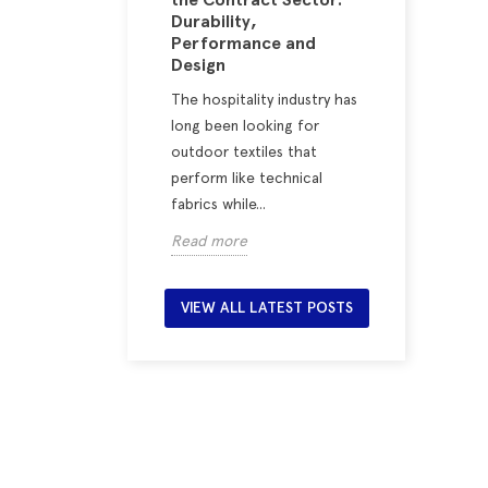
rick for a
Durability,
Make a
ersonality-
Performance and
Elegan
me
Design
Ten Ye
rasts, and
The hospitality industry has
Stripes,
 work
long been looking for
patterns,
together: the
outdoor textiles that
winning 
creating unique
perform like technical
green an
 of...
fabrics while...
four time
Read more
Read mo
VIEW ALL LATEST POSTS