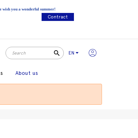
 We wish you a wonderful summer!
Contract
search
EN
gs
About us