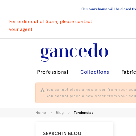
Our warehouse will be closed fr
For order out of Spain, please contact
your agent
Professional
Collections
Fabri
You cannot place a new order from your coun
You cannot place a new order from your coun
Home
Blog
Tendencias
SEARCH IN BLOG