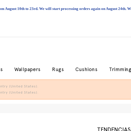
om August 10th to 23rd. We will start processing orders again on August 24th.
cs
Wallpapers
Rugs
Cushions
Trimmin
try (United States).
try (United States).
TENDENCIAS