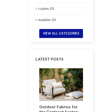
cojines (0)
muebles (0)
VIEW ALL CATEGORIES
LATEST POSTS
nts (and
Outdoor Fabrics for
The Fab
 Right): The
the Contract Sector:
Combin