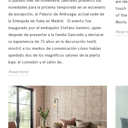
El pasado mes de noviembre, Gancedo presentó sus
are ide
novedades para la próxima temporada en un escenario
touch 
de excepción, el Palacio de Amboage, actual sede de
of the
la Embajada de Italia en Madrid. El evento fue
Morris
inaugurado por el embajador Stefano Sannino, quien
Read 
después de presentar a la familia Gancedo y destacar
su experiencia de 73 años en la decoración textil,
mostró a los medios de comunicación cómo habían
quedado dos de los magníficos salones de la planta
baja: el comedor y el salón de...
Read more
ric
An escape to Tuscany
Neut
ations That
without ever leaving
bala