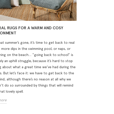
 never fails.
Ultimate Trick for a
D
Stylish, Personality-
P
rson’s new Sabu
Filled Home
D
es &amp; Ikats
Layers, contrasts, and
T
ction is the ultimate
RAL RUGS FOR A WARM AND COSY
fabrics that work
l
le of how neutral
RONMENT
beautifully together: the
o
 can be reinvented...
formula for creating unique
p
at summer’s gone, it’s time to get back to real
 more
interiors, full of...
fa
o more dips in the swimming pool, or naps, or
hing on the beach… “going back to school” is
Read more
R
ely an uphill struggle, because it’s hard to stop
ng about what a great time we’ve had during the
s. But let’s face it: we have to get back to the
rind, although there’s no reason at all why we
’t do so surrounded by things that will remind
hat lovely spell.
more