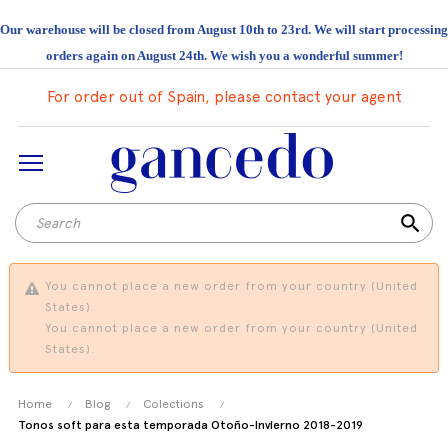
Our warehouse will be closed from August 10th to 23rd. We will start processing
orders again on August 24th. We wish you a wonderful summer!
For order out of Spain, please contact your agent
search
You cannot place a new order from your country (United
States).
You cannot place a new order from your country (United
States).
Home
Blog
Colections
Tonos soft para esta temporada Otoño-Invierno 2018-2019