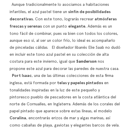
Aunque tradicionalmente lo asociamos a habitaciones
infantiles, el azul pastel tiene un
sinfín de posibilidades
decorativas.
Con este tono, lograrás recrear
atmósferas
frescas y serenas
con un punto
elegante.
Además es un
tono fácil de combinar, pues va bien con todos los colores,
aunque eso sí, al ser un color frío, lo ideal es acompañarlo
de pinceladas cálidas. El diseñador libanés Elie Saab no dudó
en incluir este tono azul pastel en su colección de alta
costura para este invierno, igual que
Sanderson
nos
propone este azul para decorar las paredes de nuestra casa.
Port Isaac
, una de las últimas colecciones de esta firma
inglesa, está formada por
telas y papeles pintados
en
tonalidades inspiradas en la luz de este pequeño y
pintoresco pueblo de pescadores en la costa atlántica del
norte de Cornualles, en Inglaterra. Además de los corales del
papel pintado que aparece sobre estas líneas, el modelo
Coralina
, encontrarás erizos de mar y algas marinas, así
como cabañas de playa, gaviotas y elegantes barcos de vela.