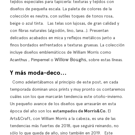
tejidos especiales para tapicería: texturas y tejidos con
diseños de pequeña escala. La paleta de colores de la
colección es neutra, con sutiles toques de tonos rosa,
beige o azul tinta. Las telas son lujosas, de gran calidad y
con fibras naturales (algodón, lino, lana…). Presentan
delicados acabados en mica y reflejos metálicos junto a
finos bordados enfrentados a texturas gruesas. La colección
incluye diseños emblemáticos de William Morris como
,
Willow Boughs
Acanthus
,
Pimpernel
o
sobre estas líneas.
Y más moda-deco…
Como adelantábamos al principio de este post, en cada
temporada dominan unos
prints
y muy pronto os contaremos
cuáles son los que marcarán tendencia este otoño-invierno.
Un pequeño avance de los diseños que arrasarán en esta
época del año son los
estampados de
Morris&Co.
El
Arts&Craft, con William Morris a la cabeza, es una de las
tendencias más fuertes de 2018, que seguirá reinando, no
sólo lo que queda de año, sino también en 2019. Este