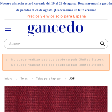
Nuestro almacén estará cerrado del 10 al 23 de agosto. Retomaremos la gestión
de pedidos el 24 de agosto. ¡Os deseamos un feliz verano!
Precios y envíos sólo para España
search
No puede realizar pedidos desde su país (United States).
No puede realizar pedidos desde su país (United States).
Inicio
Telas
Telas para tapizar
JOP