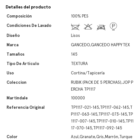
Detalles del producto
Composición
100% PES
Condiciones De Lavado
Diseño
Lisos
Marca
GANCEDO,GANCEDO HAPPYTEX
Tamaños
145
Tipo De Artículo
TEXTURA
Uso
Cortina/Tapicería
Coleccion
RUBIK (PACK DE 5 PERCHAS),JOP P
ERCHA TP1117
Martindale
100000
Referencia Original
TP1117-021-145,TP1117-062-145,T
P1117-063-145,TP1117-073-145,TP
1117-007-145,TP1117-010-145,TP11
17-070-145,TP1117-092-145
Color
Azul,Granate,Gris,Marrón,Turque