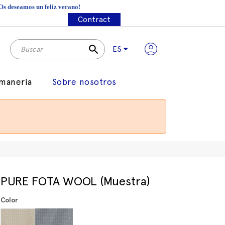
¡Os deseamos un feliz verano!
Contract
search
ES
manería
Sobre nosotros
PURE FOTA WOOL (Muestra)
Color