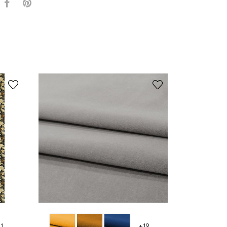
1
+19