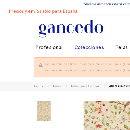
Nuestro almacén estará cerra
Precios y envíos sólo para España
Profesional
Colecciones
Telas
No puede realizar pedidos desde su país (Uni
No puede realizar pedidos desde su país (Uni
Inicio
Telas
Telas para tapizar
ARILS GARDE