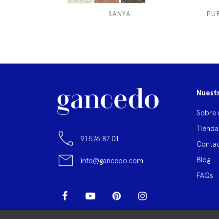
SANYA
PU
Nuest
Sobre 
Tienda
91 576 87 01
Contac
Blog
info@gancedo.com
FAQs
Facebook
YouTube
Pinterest
Instagram
LinkedIn