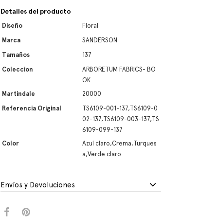
Detalles del producto
Diseño
Floral
Marca
SANDERSON
Tamaños
137
Coleccion
ARBORETUM FABRICS- BO
OK
Martindale
20000
Referencia Original
TS6109-001-137,TS6109-0
02-137,TS6109-003-137,TS
6109-099-137
Color
Azul claro,Crema,Turques
a,Verde claro
Envíos y Devoluciones