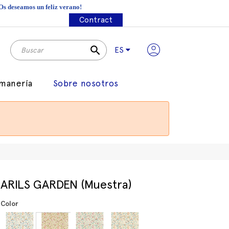
¡Os deseamos un feliz verano!
Contract
search
ES
manería
Sobre nosotros
ARILS GARDEN (Muestra)
Color