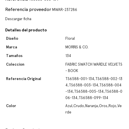
Referencia proveedor
MWAR-237286
Descargar ficha
Detalles del producto
Diseño
Floral
Marca
MORRIS & CO.
Tamaños
134
Coleccion
FABRIC SWATCH WARDLE VELVETS
- BOOK
Referencia Original
TS6588-001-134,TS6588-002-13
4,TS6588-003-134,TS6588-004
-134,TS6588-005-134,TS6588-0
06-134,TS6588-099-134
Color
Azul,Crudo,Naranja,Oros,Rojo,Ve
rde