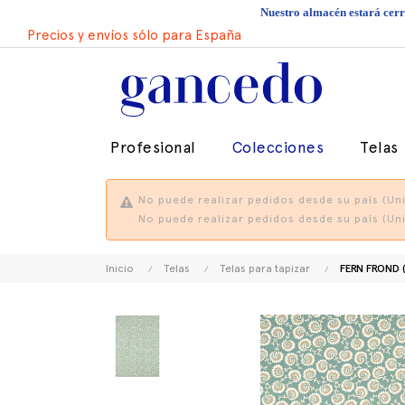
Nuestro almacén estará cerra
Precios y envíos sólo para España
Profesional
Colecciones
Telas
No puede realizar pedidos desde su país (Uni
No puede realizar pedidos desde su país (Uni
Inicio
Telas
Telas para tapizar
FERN FROND 