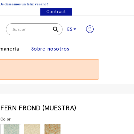
¡Os deseamos un feliz verano!
Contract
search
ES
manería
Sobre nosotros
FERN FROND (MUESTRA)
Color