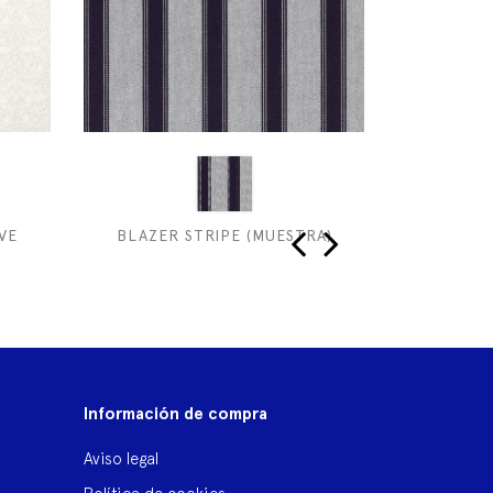
VE
BLAZER STRIPE (MUESTRA)
SPRING 
‹
›
Información de compra
Aviso legal