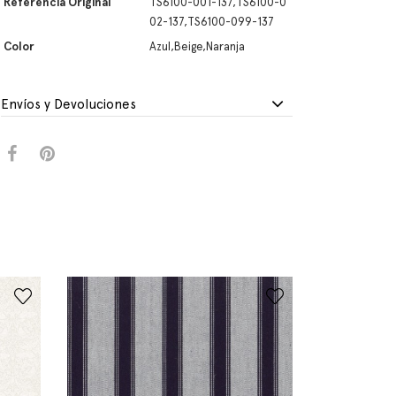
Referencia Original
TS6100-001-137,TS6100-0
02-137,TS6100-099-137
Color
Azul,Beige,Naranja
Envíos y Devoluciones