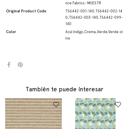
nce Fabrics- MUESTR
Original Product Code
TS6442-001-140,TS6442-002-14
0,TS6442-003-140,TS6442-099-
140
Color
Azul índigo,Crema,Verde,Verde ol
iva
También te puede interesar