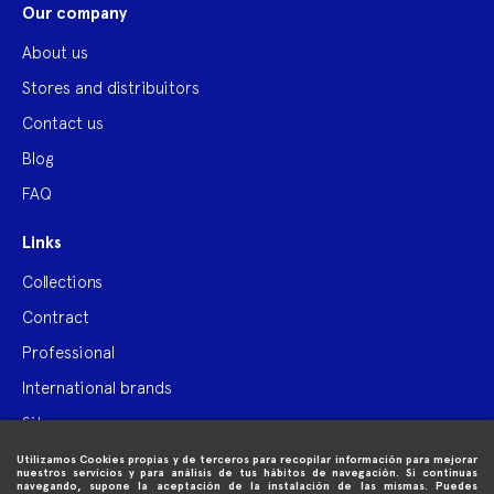
Our company
About us
Stores and distribuitors
Contact us
Blog
FAQ
Links
Collections
Contract
Professional
International brands
Site map
Utilizamos Cookies propias y de terceros para recopilar información para mejorar

Purchase information
nuestros servicios y para análisis de tus hábitos de navegación. Si continuas
navegando, supone la aceptación de la instalación de las mismas. Puedes