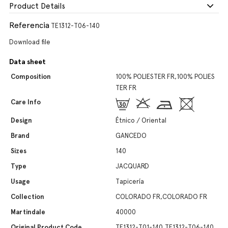
Product Details
Referencia
TE1312-T06-140
Download file
Data sheet
Composition
100% POLIESTER FR,100% POLIES
TER FR
Care Info
Design
Étnico / Oriental
Brand
GANCEDO
Sizes
140
Type
JACQUARD
Usage
Tapicería
Collection
COLORADO FR,COLORADO FR
Martindale
40000
Original Product Code
TE1312-T01-140,TE1312-T06-140,