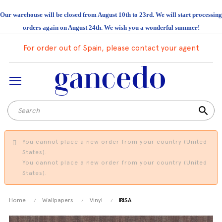
Our warehouse will be closed from August 10th to 23rd. We will start processing
orders again on August 24th. We wish you a wonderful summer!
For order out of Spain, please contact your agent
search
You cannot place a new order from your country (United
States).
You cannot place a new order from your country (United
States).
Home
Wallpapers
Vinyl
IRISA