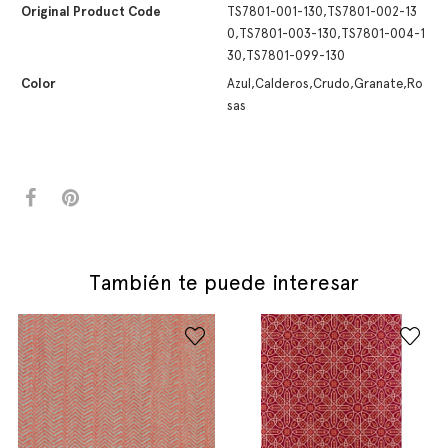
Original Product Code
TS7801-001-130,TS7801-002-13
0,TS7801-003-130,TS7801-004-1
30,TS7801-099-130
Color
Azul,Calderos,Crudo,Granate,Ro
sas
También te puede interesar