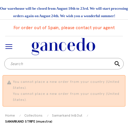
Our warehouse will be closed from August 10th to 23rd. We will start processing
orders again on August 24th. We wish you a wonderful summer!
For order out of Spain, please contact your agent
search
You cannot place a new order from your country (United
States).
You cannot place a new order from your country (United
States).
Home
Collections
Samarkand In&Out
SAMARKAND STRIPE (muestra)