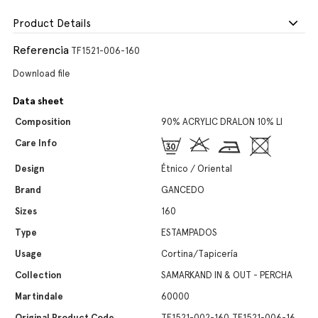
Product Details
Referencia
TF1521-006-160
Download file
Data sheet
Composition
90% ACRYLIC DRALON 10% LI
Care Info
Design
Étnico / Oriental
Brand
GANCEDO
Sizes
160
Type
ESTAMPADOS
Usage
Cortina/Tapicería
Collection
SAMARKAND IN & OUT - PERCHA
Martindale
60000
Original Product Code
TF1521-002-160,TF1521-006-16