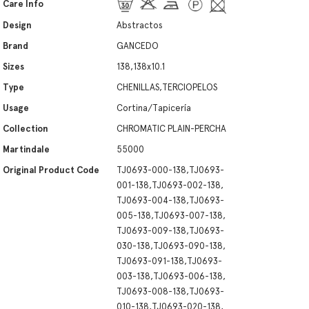
Care Info
Design
Abstractos
Brand
GANCEDO
Sizes
138,138x10.1
Type
CHENILLAS,TERCIOPELOS
Usage
Cortina/Tapicería
Collection
CHROMATIC PLAIN-PERCHA
Martindale
55000
Original Product Code
TJ0693-000-138,TJ0693-
001-138,TJ0693-002-138,
TJ0693-004-138,TJ0693-
005-138,TJ0693-007-138,
TJ0693-009-138,TJ0693-
030-138,TJ0693-090-138,
TJ0693-091-138,TJ0693-
003-138,TJ0693-006-138,
TJ0693-008-138,TJ0693-
010-138,TJ0693-020-138,