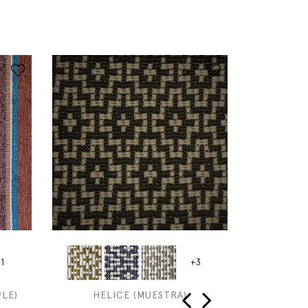
1
+3
LE)
HELICE (MUESTRA)
BR