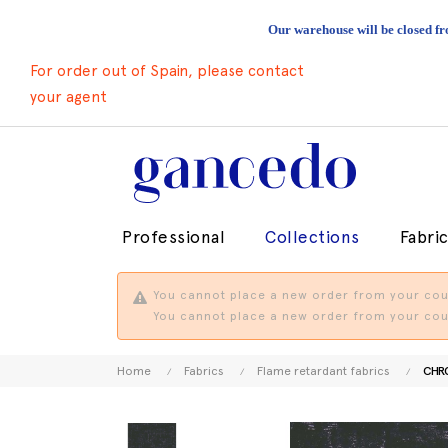
Our warehouse will be closed fr
For order out of Spain, please contact
your agent
Professional
Collections
Fabri
You cannot place a new order from your coun
You cannot place a new order from your coun
Home
Fabrics
Flame retardant fabrics
CHR