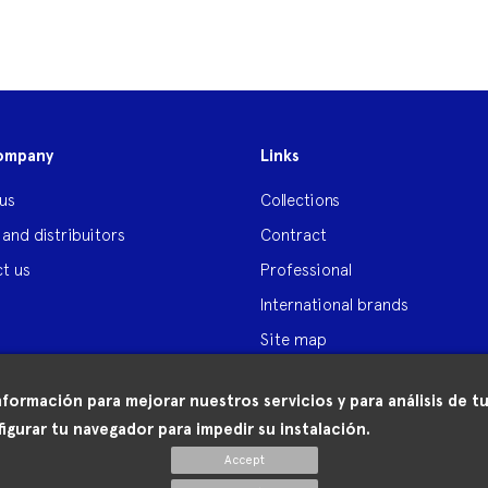
ompany
Links
us
Collections
 and distribuitors
Contract
t us
Professional
International brands
Site map
nformación para mejorar nuestros servicios y para análisis de
igurar tu navegador para impedir su instalación.
Accept