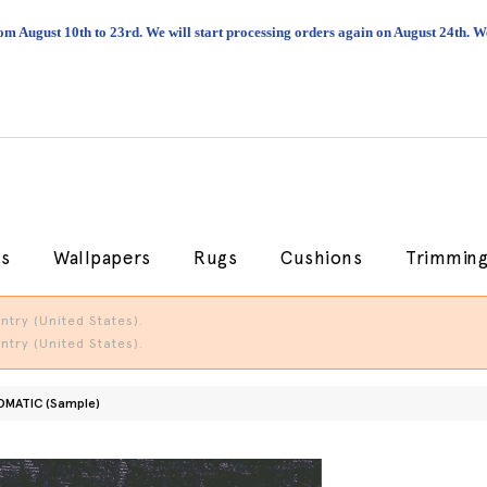
om August 10th to 23rd. We will start processing orders again on August 24th.
cs
Wallpapers
Rugs
Cushions
Trimmin
try (United States).
try (United States).
OMATIC (Sample)