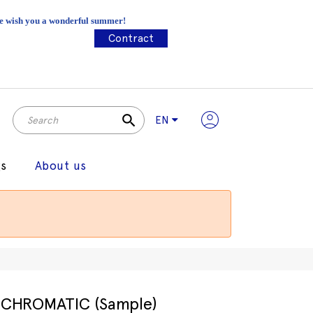
 We wish you a wonderful summer!
Contract
search
EN
gs
About us
CHROMATIC (Sample)