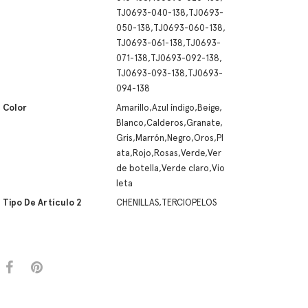
TJ0693-040-138,TJ0693-
050-138,TJ0693-060-138,
TJ0693-061-138,TJ0693-
071-138,TJ0693-092-138,
TJ0693-093-138,TJ0693-
094-138
Color
Amarillo,Azul índigo,Beige,
Blanco,Calderos,Granate,
Gris,Marrón,Negro,Oros,Pl
ata,Rojo,Rosas,Verde,Ver
de botella,Verde claro,Vio
leta
Tipo De Artículo 2
CHENILLAS,TERCIOPELOS