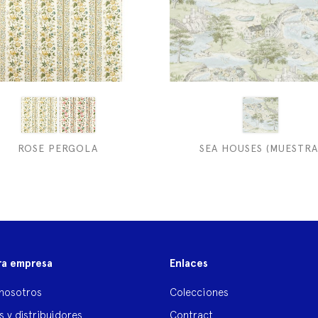
ROSE PERGOLA
SEA HOUSES (MUESTRA
ra empresa
Enlaces
nosotros
Colecciones
s y distribuidores
Contract