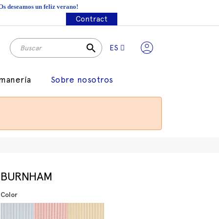
¡Os deseamos un feliz verano!
Contract
search
ES
manería
Sobre nosotros
BURNHAM
Color