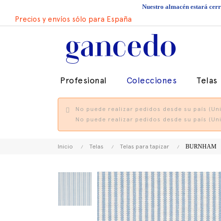
Nuestro almacén estará cerra
Precios y envíos sólo para España
Profesional
Colecciones
Telas
No puede realizar pedidos desde su país (Uni
No puede realizar pedidos desde su país (Uni
Inicio
Telas
Telas para tapizar
BURNHAM