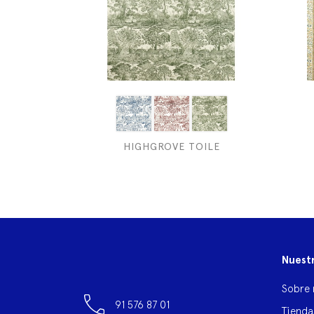
HIGHGROVE TOILE
Nuest
Sobre 
91 576 87 01
Tienda