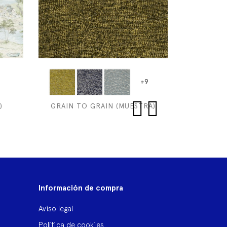
+9
)
GRAIN TO GRAIN (MUESTRA)
MICKEY
‹
›
Información de compra
Aviso legal
Política de cookies