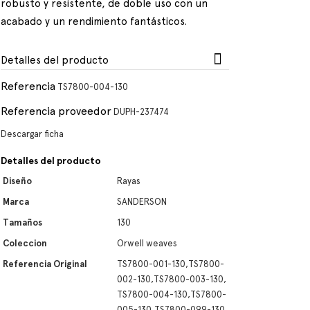
robusto y resistente, de doble uso con un
acabado y un rendimiento fantásticos.
Detalles del producto
Referencia
TS7800-004-130
Referencia proveedor
DUPH-237474
Descargar ficha
Detalles del producto
Diseño
Rayas
Marca
SANDERSON
Tamaños
130
Coleccion
Orwell weaves
Referencia Original
TS7800-001-130,TS7800-
002-130,TS7800-003-130,
TS7800-004-130,TS7800-
005-130,TS7800-099-130