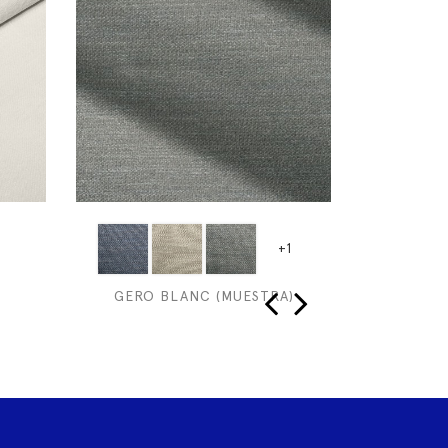
+1
GERO BLANC (MUESTRA)
GRE
‹
›