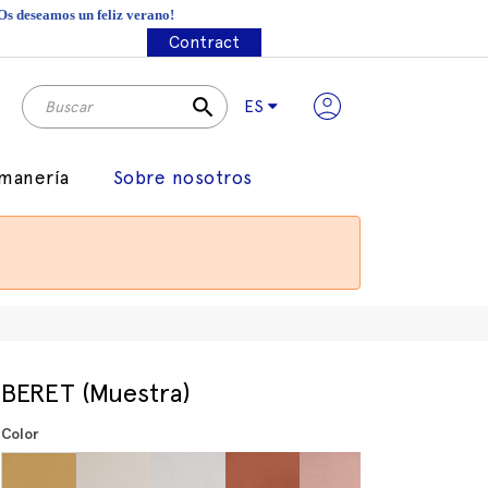
¡Os deseamos un feliz verano!
Contract
search
ES
manería
Sobre nosotros
BERET (Muestra)
Color