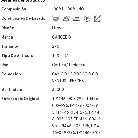
Detalles del producto
Composición
100%LI,100%LINO
Condiciones De Lavado
Diseño
Lisos
Marca
GANCEDO
Tamaños
295
Tipo De Artículo
TEXTURA
Uso
Cortina/Tapicería
Coleccion
CANIGOU,SIROCCO & CO
VENTUS - PERCHA
Martindale
30000
Referencia Original
TP1446-000-295,TP1446-
002-295,TP1446-003-29
5,TP1446-004-295,TP144
6-005-295,TP1446-006-2
95,TP1446-007-295,TP14
46-009-295,TP1446-070-