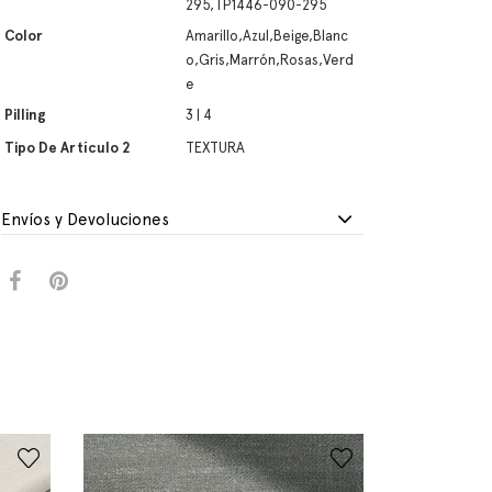
295,TP1446-090-295
Color
Amarillo,Azul,Beige,Blanc
o,Gris,Marrón,Rosas,Verd
e
Pilling
3 | 4
Tipo De Artículo 2
TEXTURA
Envíos y Devoluciones