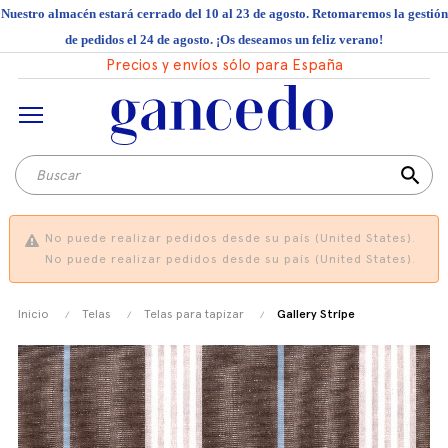
Nuestro almacén estará cerrado del 10 al 23 de agosto. Retomaremos la gestión
de pedidos el 24 de agosto. ¡Os deseamos un feliz verano!
Precios y envíos sólo para España
search
No puede realizar pedidos desde su país (United States).
No puede realizar pedidos desde su país (United States).
Inicio
Telas
Telas para tapizar
Gallery Stripe