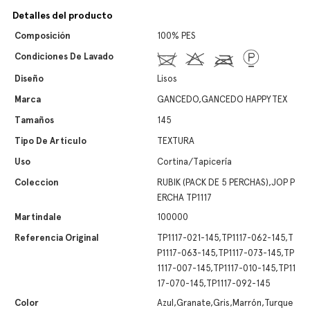
Detalles del producto
Composición
100% PES
Condiciones De Lavado
Diseño
Lisos
Marca
GANCEDO,GANCEDO HAPPYTEX
Tamaños
145
Tipo De Artículo
TEXTURA
Uso
Cortina/Tapicería
Coleccion
RUBIK (PACK DE 5 PERCHAS),JOP P
ERCHA TP1117
Martindale
100000
Referencia Original
TP1117-021-145,TP1117-062-145,T
P1117-063-145,TP1117-073-145,TP
1117-007-145,TP1117-010-145,TP11
17-070-145,TP1117-092-145
Color
Azul,Granate,Gris,Marrón,Turque