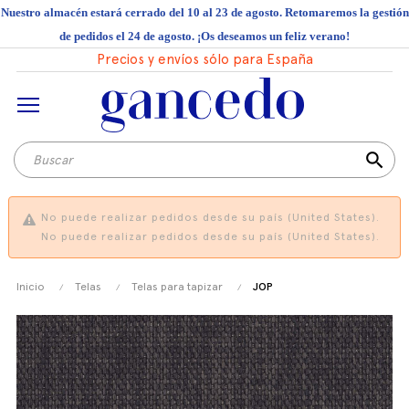
Nuestro almacén estará cerrado del 10 al 23 de agosto. Retomaremos la gestión
de pedidos el 24 de agosto. ¡Os deseamos un feliz verano!
Precios y envíos sólo para España
search
No puede realizar pedidos desde su país (United States).
No puede realizar pedidos desde su país (United States).
Inicio
Telas
Telas para tapizar
JOP