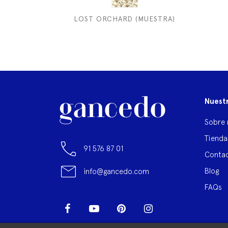
LOST ORCHARD (MUESTRA)
Nuest
Sobre 
Tienda
91 576 87 01
Contac
Blog
info@gancedo.com
FAQs
Facebook
YouTube
Pinterest
Instagram
LinkedIn