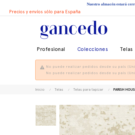
Nuestro almacén estará cerra
Precios y envíos sólo para España
Profesional
Colecciones
Telas
No puede realizar pedidos desde su país (Uni
No puede realizar pedidos desde su país (Uni
Inicio
Telas
Telas para tapizar
PARISH HOUS