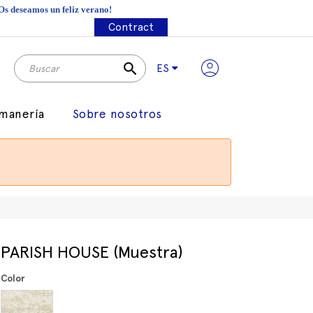
¡Os deseamos un feliz verano!
Contract
search
ES
manería
Sobre nosotros
PARISH HOUSE (Muestra)
Color