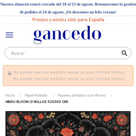
Nuestro almacén estará cerrado del 10 al 23 de agosto. Retomaremos la gestión
de pedidos el 24 de agosto. ¡Os deseamos un feliz verano!
Precios y envíos sólo para España
search
No puede realizar pedidos desde su país (United States).
No puede realizar pedidos desde su país (United States).
Inicio
Papel Pintado
Papeles pintados con flores
HINDU BLOOM (3 ROLLOS 52X300 CM)