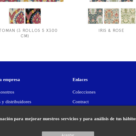
TOMAN (3 ROLLOS 5 X300
IRIS & ROSE
CM)
a empresa
Enlaces
nosotros
Colecciones
 y distribuidores
Contract
te con nosotros
Profesional
mación para mejorar nuestros servicios y para análisis de tus hábi
Firmas internacionales
Mapa del sitio
Aceptar