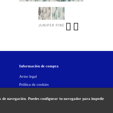
JUNIPER PINE
ME
‹
›
Información de compra
Aviso legal
Política de cookies
Política de privacidad
tos de navegación. Puedes configurar tu navegador para impedir
Condiciones generales
Política de calidad y medioambiente