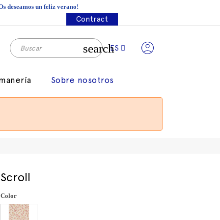
¡Os deseamos un feliz verano!
Contract
search
ES
manería
Sobre nosotros
Scroll
Color