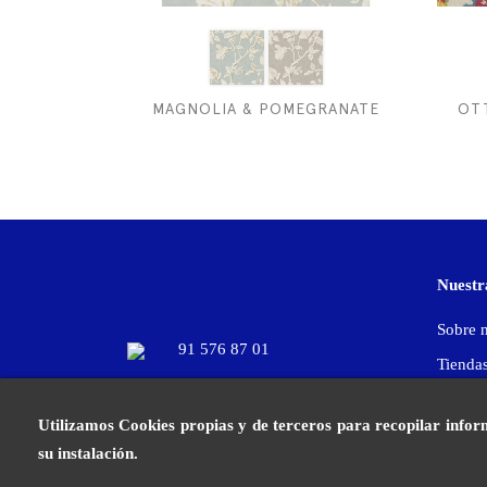
MAGNOLIA & POMEGRANATE
OT
Nuestr
Sobre 
91 576 87 01
Tiendas
info@gancedo.com
Contac
Utilizamos Cookies propias y de terceros para recopilar infor
Blog
su instalación.
Facebook
YouTube
Pinterest
Instagram
FAQs