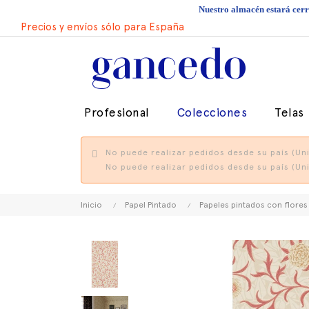
Nuestro almacén estará cerra
Precios y envíos sólo para España
Profesional
Colecciones
Telas
No puede realizar pedidos desde su país (Uni
No puede realizar pedidos desde su país (Uni
Inicio
Papel Pintado
Papeles pintados con flores