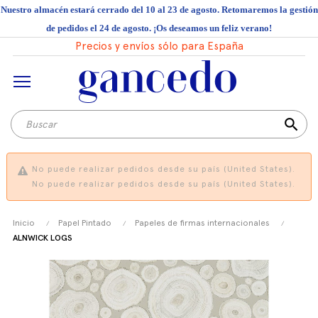
Nuestro almacén estará cerrado del 10 al 23 de agosto. Retomaremos la gestión
de pedidos el 24 de agosto. ¡Os deseamos un feliz verano!
Precios y envíos sólo para España
search
No puede realizar pedidos desde su país (United States).
No puede realizar pedidos desde su país (United States).
Inicio
Papel Pintado
Papeles de firmas internacionales
ALNWICK LOGS