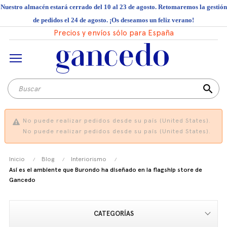
Nuestro almacén estará cerrado del 10 al 23 de agosto. Retomaremos la gestión
de pedidos el 24 de agosto. ¡Os deseamos un feliz verano!
Precios y envíos sólo para España
search
No puede realizar pedidos desde su país (United States).
No puede realizar pedidos desde su país (United States).
Inicio
Blog
Interiorismo
Así es el ambiente que Burondo ha diseñado en la flagship store de
Gancedo
CATEGORÍAS