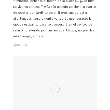
NUEVAS TELAS Y ALFOMBRAS DE EXTERIOR
PARA VESTIR TU JARDÍN A LA ÚLTIMA
El buen tiempo ya está aquí. Nos esperan días de sol
para disfrutar de agradables momentos al aire libre
con los nuestros: barbacoas, tardes al sol en cómodas
tumbonas, jornadas al borde de la piscina… ¡Qué bien
se vive en verano! Y más aún cuando se tiene la suerte
de contar con jardín propio. Si eres una de estas
afortunadas, seguramente ya sabrás que, durante la
época estival, tu casa se convertirá en el centro de
reunión preferido por tus amigos. Así que, no pierdas
más tiempo, y ponlo...
Leer más