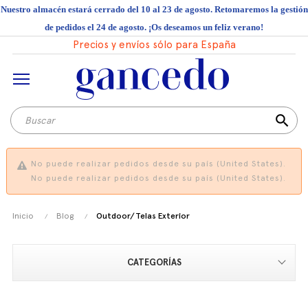
Nuestro almacén estará cerrado del 10 al 23 de agosto. Retomaremos la gestión
de pedidos el 24 de agosto. ¡Os deseamos un feliz verano!
Precios y envíos sólo para España
search
No puede realizar pedidos desde su país (United States).
No puede realizar pedidos desde su país (United States).
Inicio
Blog
Outdoor/Telas Exterior
CATEGORÍAS