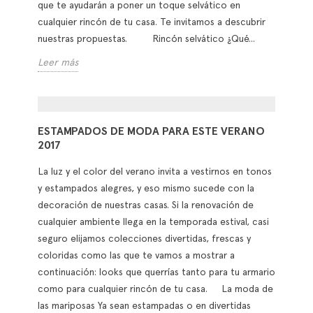
APÚNTATE AL "ANIMAL PRINT"
El mundo animal está de moda. Desde elefantes hasta
mariposas pasando por rinocerontes y especies
marinas entran en nuestra casa a través de las
colecciones textiles más novedosas. En Gancedo
contamos con diseños perfectas para tapizar y
confeccionar cortinas o fundas de cojín, además,
cómo no, de una amplia variedad de papeles pintados
que te ayudarán a poner un toque selvático en
cualquier rincón de tu casa. Te invitamos a descubrir
nuestras propuestas. Rincón selvático ¿Qué...
Leer más