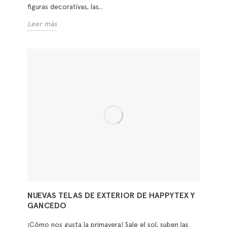
ESTAMPADOS DE MODA PARA ESTE VERANO
2017
La luz y el color del verano invita a vestirnos en tonos
y estampados alegres, y eso mismo sucede con la
decoración de nuestras casas. Si la renovación de
cualquier ambiente llega en la temporada estival, casi
seguro elijamos colecciones divertidas, frescas y
coloridas como las que te vamos a mostrar a
continuación: looks que querrías tanto para tu armario
como para cualquier rincón de tu casa. La moda de
las mariposas Ya sean estampadas o en divertidas