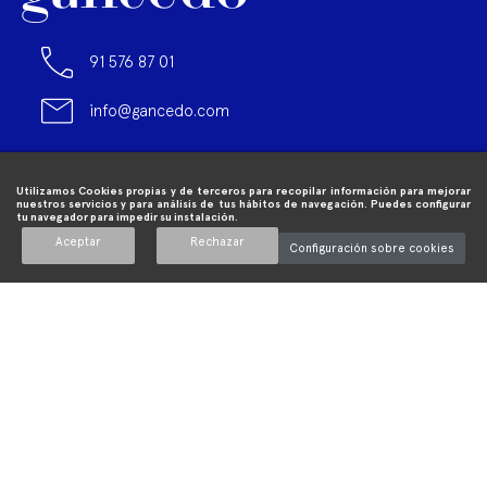
temperaturas y apetece más que nunca salir a
disfrutar del buen tiempo. Poco a poco, terrazas y
jardines recuperan el protagonismo y se convierten en
los escenarios preferidos tanto para desconectar y
relajarnos como para reunirnos con los nuestros. Por
eso, si quieres tenerlo todo listo para cuando llegue
el veranito, es el momento de poner a punto estos
Utilizamos Cookies propias y de terceros para recopilar información para mejorar
espacios exteriores. En Gancedo, ya nos hemos
nuestros servicios y para análisis de tus hábitos de navegación. Puedes configurar
tu navegador para impedir su instalación.
puesto a ello con tres maravillosas...
Aceptar
Rechazar
Configuración sobre cookies
Leer más