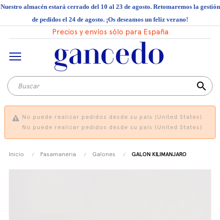
Nuestro almacén estará cerrado del 10 al 23 de agosto. Retomaremos la gestión
de pedidos el 24 de agosto. ¡Os deseamos un feliz verano!
Precios y envíos sólo para España
search
No puede realizar pedidos desde su país (United States).
No puede realizar pedidos desde su país (United States).
Inicio
Pasamaneria
Galones
GALON KILIMANJARO