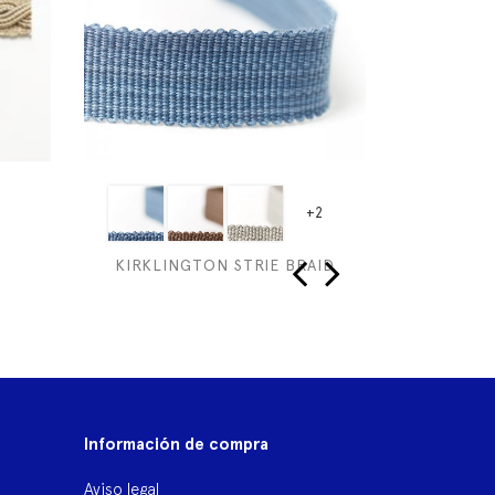
+2
KIRKLINGTON STRIE BRAID
AGREMAN
‹
›
Información de compra
Aviso legal