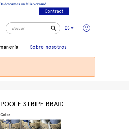
¡Os deseamos un feliz verano!
Contract
search
ES
manería
Sobre nosotros
POOLE STRIPE BRAID
Color