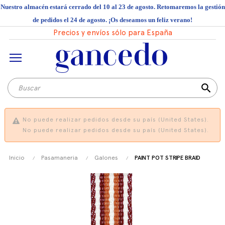
Nuestro almacén estará cerrado del 10 al 23 de agosto. Retomaremos la gestión
de pedidos el 24 de agosto. ¡Os deseamos un feliz verano!
Precios y envíos sólo para España
search
No puede realizar pedidos desde su país (United States).
No puede realizar pedidos desde su país (United States).
Inicio
Pasamaneria
Galones
PAINT POT STRIPE BRAID