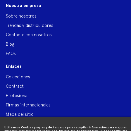
Nuestra empresa
Sobre nosotros
Tiendas y distribuidores
Contacte con nosotros
Blog
FAQs
Enlaces
Colecciones
Contract
Profesional
Firmas internacionales
Mapa del sitio

Información de compra
Utilizamos Cookies propias y de terceros para recopilar información para mejorar
nuestros servicios y para análisis de tus hábitos de navegación. Puedes configurar