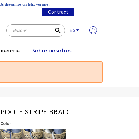
¡Os deseamos un feliz verano!
Contract
search
ES
manería
Sobre nosotros
POOLE STRIPE BRAID
Color