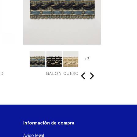
+2
ID
GALON CUERO
AG
‹
›
Información de compra
Aviso legal