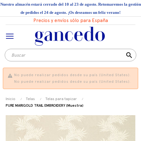
Nuestro almacén estará cerrado del 10 al 23 de agosto. Retomaremos la gestión
de pedidos el 24 de agosto. ¡Os deseamos un feliz verano!
Precios y envíos sólo para España
search
No puede realizar pedidos desde su país (United States).
No puede realizar pedidos desde su país (United States).
Inicio
Telas
Telas para tapizar
PURE MARIGOLD TRAIL EMBROIDERY (Muestra)