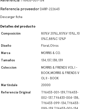
Referencia
TY6433-001-134
Referencia proveedor
DARP-222643
Descargar ficha
Detalles del producto
Composición
80%V 20%L,85%V 15%L,10
0%C,88%C 12%P
Diseño
Floral,Otros
Marca
MORRIS & CO.
Tamaños
134,137,138,139
Coleccion
MORRIS & FRIENDS VOL I -
BOOK,MORRIS & FRIENDS V
OL II - BOOK
Martindale
20000
Referencia Original
TY6433-001-139,TY6433-
002-137,TY6433-004-138,
TY6433-099-134,TY6433-
099-139,TY6433-001-134,