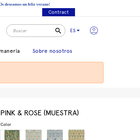
¡Os deseamos un feliz verano!
Contract
search
ES
manería
Sobre nosotros
PINK & ROSE (MUESTRA)
Color