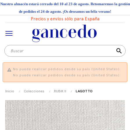
Nuestro almacén estará cerrado del 10 al 23 de agosto. Retomaremos la gestión
de pedidos el 24 de agosto. ¡Os deseamos un feliz verano!
Precios y envíos sólo para España
search
No puede realizar pedidos desde su país (United States).
No puede realizar pedidos desde su país (United States).
Inicio
Colecciones
RUBIK II
LAGOTTO