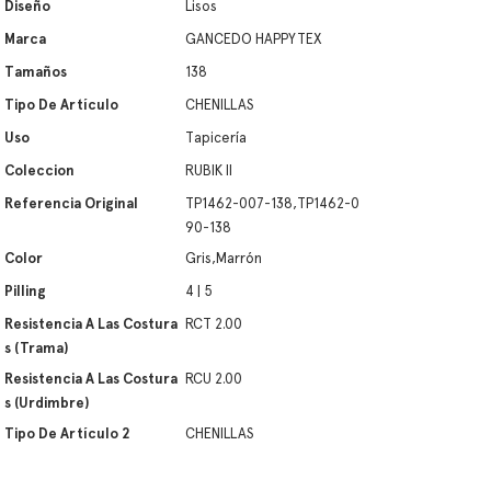
Diseño
Lisos
Marca
GANCEDO HAPPYTEX
Tamaños
138
Tipo De Artículo
CHENILLAS
Uso
Tapicería
Coleccion
RUBIK II
Referencia Original
TP1462-007-138,TP1462-0
90-138
Color
Gris,Marrón
Pilling
4 | 5
Resistencia A Las Costura
RCT 2.00
S (trama)
Resistencia A Las Costura
RCU 2.00
S (urdimbre)
Tipo De Artículo 2
CHENILLAS