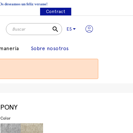
¡Os deseamos un feliz verano!
Contract
search
ES
manería
Sobre nosotros
PONY
Color