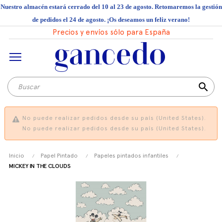
Nuestro almacén estará cerrado del 10 al 23 de agosto. Retomaremos la gestión
de pedidos el 24 de agosto. ¡Os deseamos un feliz verano!
Precios y envíos sólo para España
search
No puede realizar pedidos desde su país (United States).
No puede realizar pedidos desde su país (United States).
Inicio
Papel Pintado
Papeles pintados infantiles
MICKEY IN THE CLOUDS