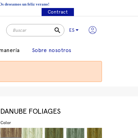
¡Os deseamos un feliz verano!
Contract
search
ES
manería
Sobre nosotros
DANUBE FOLIAGES
Color