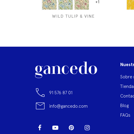
+1
WILD TULIP & VINE
Nuest
Sobre 
Tienda
91 576 87 01
Contac
Blog
info@gancedo.com
FAQs
Facebook
YouTube
Pinterest
Instagram