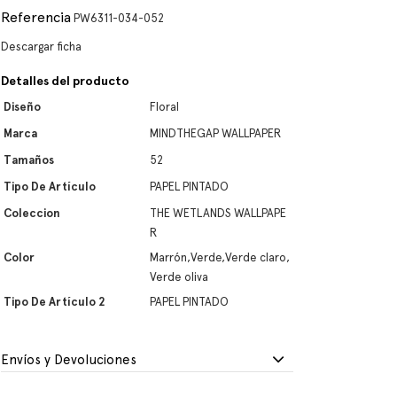
Referencia
PW6311-034-052
Descargar ficha
Detalles del producto
Diseño
Floral
Marca
MINDTHEGAP WALLPAPER
Tamaños
52
Tipo De Artículo
PAPEL PINTADO
Coleccion
THE WETLANDS WALLPAPE
R
Color
Marrón,Verde,Verde claro,
Verde oliva
Tipo De Artículo 2
PAPEL PINTADO
Envíos y Devoluciones