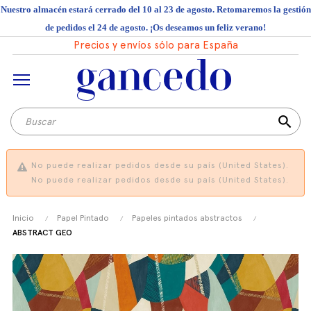
Nuestro almacén estará cerrado del 10 al 23 de agosto. Retomaremos la gestión
de pedidos el 24 de agosto. ¡Os deseamos un feliz verano!
Precios y envíos sólo para España
search
No puede realizar pedidos desde su país (United States).
No puede realizar pedidos desde su país (United States).
Inicio
Papel Pintado
Papeles pintados abstractos
ABSTRACT GEO