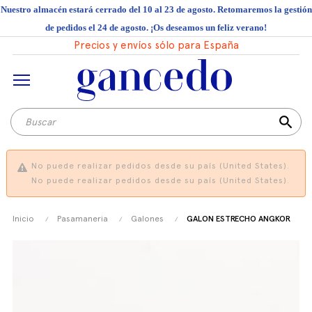
Nuestro almacén estará cerrado del 10 al 23 de agosto. Retomaremos la gestión
de pedidos el 24 de agosto. ¡Os deseamos un feliz verano!
Precios y envíos sólo para España
search
No puede realizar pedidos desde su país (United States).
No puede realizar pedidos desde su país (United States).
Inicio
Pasamaneria
Galones
GALON ESTRECHO ANGKOR