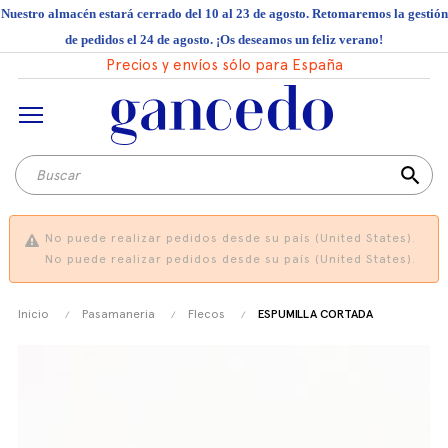
Nuestro almacén estará cerrado del 10 al 23 de agosto. Retomaremos la gestión
de pedidos el 24 de agosto. ¡Os deseamos un feliz verano!
Precios y envíos sólo para España
search
No puede realizar pedidos desde su país (United States).
No puede realizar pedidos desde su país (United States).
Inicio
Pasamaneria
Flecos
ESPUMILLA CORTADA