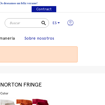
¡Os deseamos un feliz verano!
Contract
search
ES
manería
Sobre nosotros
NORTON FRINGE
Color