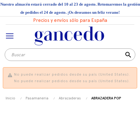
Nuestro almacén estará cerrado del 10 al 23 de agosto. Retomaremos la gestión
de pedidos el 24 de agosto. ¡Os deseamos un feliz verano!
Precios y envíos sólo para España
search
No puede realizar pedidos desde su país (United States).
No puede realizar pedidos desde su país (United States).
Inicio
Pasamaneria
Abrazaderas
ABRAZADERA POP