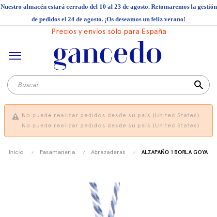
Nuestro almacén estará cerrado del 10 al 23 de agosto. Retomaremos la gestión
de pedidos el 24 de agosto. ¡Os deseamos un feliz verano!
Precios y envíos sólo para España
search
No puede realizar pedidos desde su país (United States).
No puede realizar pedidos desde su país (United States).
Inicio
Pasamaneria
Abrazaderas
ALZAPAÑO 1 BORLA GOYA