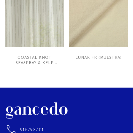
COASTAL KNOT
LUNAR FR (MUESTRA)
SEASPRAY & KELP
(MUESTRA)
91 576 87 01