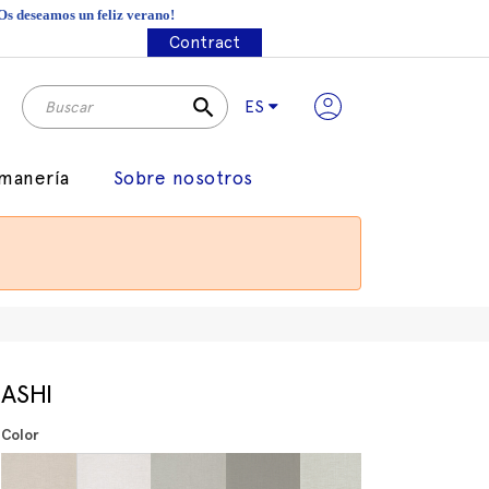
¡Os deseamos un feliz verano!
Contract
search
ES
manería
Sobre nosotros
ASHI
Color