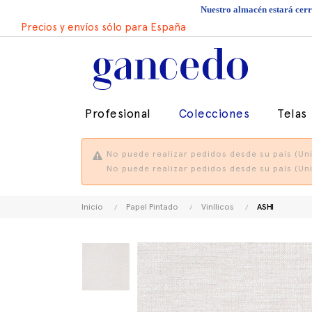
Nuestro almacén estará cerra
Precios y envíos sólo para España
Profesional
Colecciones
Telas
No puede realizar pedidos desde su país (Uni
No puede realizar pedidos desde su país (Uni
Inicio
Papel Pintado
Vinílicos
ASHI