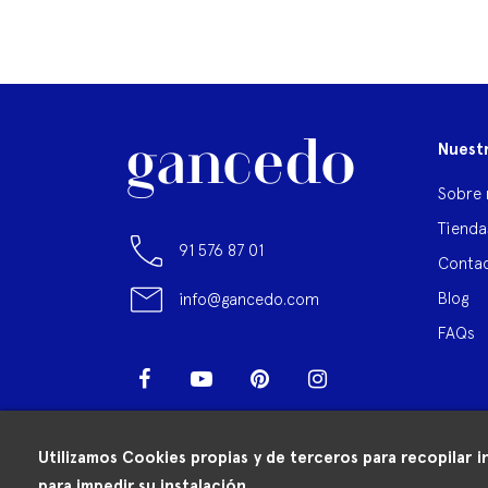
Nuest
Sobre 
Tienda
91 576 87 01
Contac
Blog
info@gancedo.com
FAQs
Facebook
YouTube
Pinterest
Instagram
LinkedIn
Utilizamos Cookies propias y de terceros para recopilar i
para impedir su instalación.