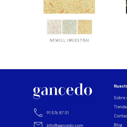
NEWILL (MUESTRA)
Nuest
Sobre 
Tienda
91 576 87 01
Contac
Blog
info@gancedo.com