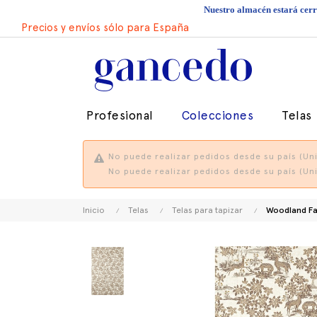
Nuestro almacén estará cerra
Precios y envíos sólo para España
Profesional
Colecciones
Telas
No puede realizar pedidos desde su país (Uni
No puede realizar pedidos desde su país (Uni
Inicio
Telas
Telas para tapizar
Woodland Fa