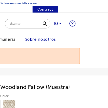
¡Os deseamos un feliz verano!
Contract
search
ES
manería
Sobre nosotros
Woodland Fallow (Muestra)
Color