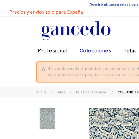
Nuestro almacén estará cerra
Precios y envíos sólo para España
Profesional
Colecciones
Telas
No puede realizar pedidos desde su país (Uni
No puede realizar pedidos desde su país (Uni
Inicio
Telas
Telas para tapizar
ROSE AND TH