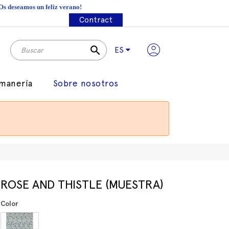
¡Os deseamos un feliz verano!
Contract
search
ES
manería
Sobre nosotros
ROSE AND THISTLE (MUESTRA)
Color