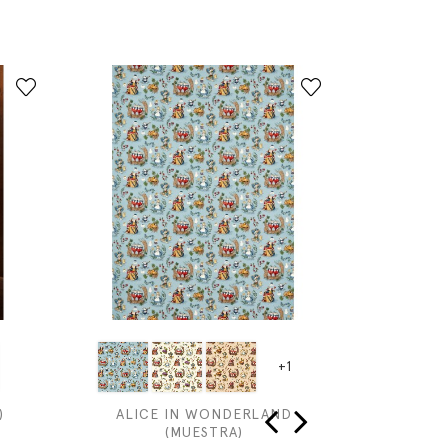
+1
)
ALICE IN WONDERLAND
SEASONS
(MUESTRA)