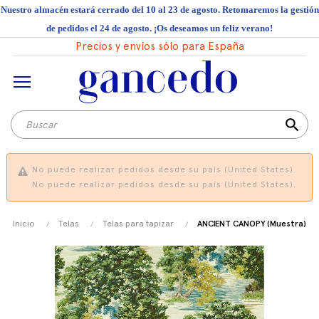
Nuestro almacén estará cerrado del 10 al 23 de agosto. Retomaremos la gestión
de pedidos el 24 de agosto. ¡Os deseamos un feliz verano!
Precios y envíos sólo para España
search
No puede realizar pedidos desde su país (United States).
No puede realizar pedidos desde su país (United States).
Inicio
Telas
Telas para tapizar
ANCIENT CANOPY (Muestra)