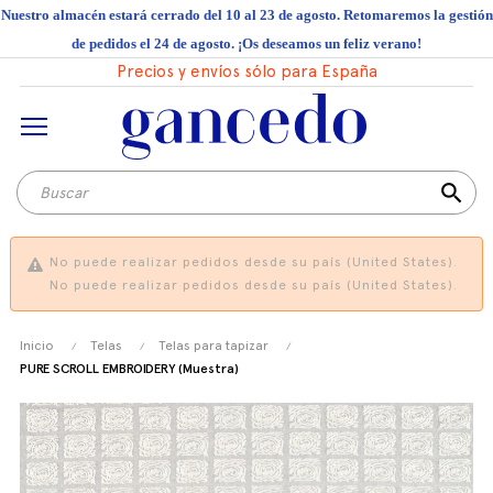
Nuestro almacén estará cerrado del 10 al 23 de agosto. Retomaremos la gestión
de pedidos el 24 de agosto. ¡Os deseamos un feliz verano!
Precios y envíos sólo para España
search
No puede realizar pedidos desde su país (United States).
No puede realizar pedidos desde su país (United States).
Inicio
Telas
Telas para tapizar
PURE SCROLL EMBROIDERY (Muestra)