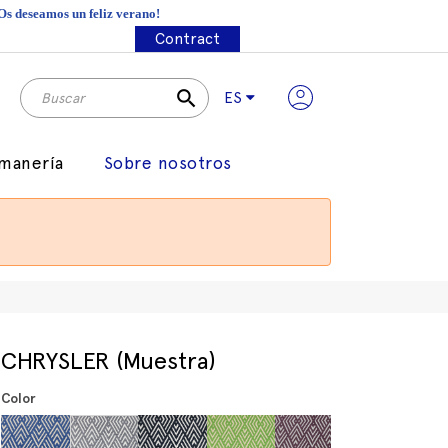
¡Os deseamos un feliz verano!
Contract
search
ES
manería
Sobre nosotros
CHRYSLER (Muestra)
Color