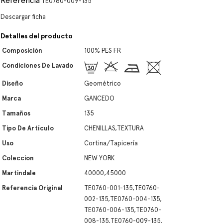
Referencia
TE0760-009-135
Descargar ficha
Detalles del producto
Composición
100% PES FR
Condiciones De Lavado
Diseño
Geométrico
Marca
GANCEDO
Tamaños
135
Tipo De Artículo
CHENILLAS,TEXTURA
Uso
Cortina/Tapicería
Coleccion
NEW YORK
Martindale
40000,45000
Referencia Original
TE0760-001-135,TE0760-
002-135,TE0760-004-135,
TE0760-006-135,TE0760-
008-135,TE0760-009-135,