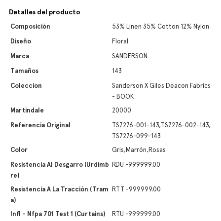
Detalles del producto
Composición
53% Linen 35% Cotton 12% Nylon
Diseño
Floral
Marca
SANDERSON
Tamaños
143
Coleccion
Sanderson X Giles Deacon Fabrics
- BOOK
Martindale
20000
Referencia Original
TS7276-001-143,TS7276-002-143,
TS7276-099-143
Color
Gris,Marrón,Rosas
Resistencia Al Desgarro (urdimb
RDU -999999.00
Re)
Resistencia A La Tracción (tram
RTT -999999.00
A)
Infl - Nfpa 701 Test 1 (curtains)
RTU -999999.00